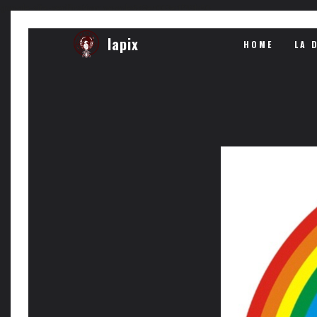
google-site-verification: google678ec003e1f39b50.
lapix
HOME
LA 