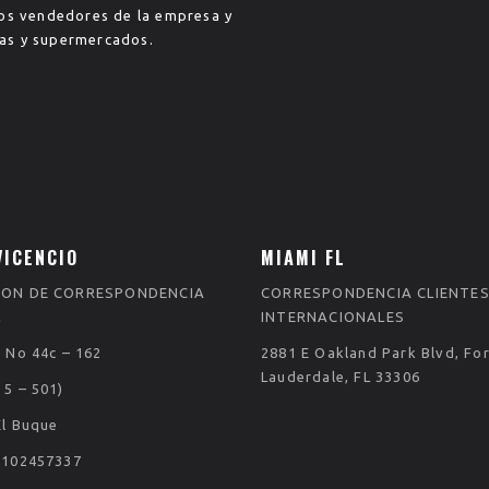
 los vendedores de la empresa y
das y supermercados.
VICENCIO
MIAMI FL
ION DE CORRESPONDENCIA
CORRESPONDENCIA CLIENTE
L
INTERNACIONALES
7 No 44c – 162
2881 E Oakland Park Blvd, For
Lauderdale, FL 33306
 5 – 501)
El Buque
3102457337